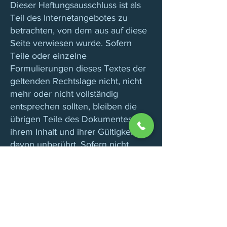
Dieser Haftungsausschluss ist als
Teil des Internetangebotes zu
betrachten, von dem aus auf diese
Seite verwiesen wurde. Sofern
Teile oder einzelne
Formulierungen dieses Textes der
geltenden Rechtslage nicht, nicht
mehr oder nicht vollständig
entsprechen sollten, bleiben die
übrigen Teile des Dokumentes in
ihrem Inhalt und ihrer Gültigkeit
davon unberührt. Sofern nicht
explizit anders angegeben, gelten
für alle Angebote, die unter dieser
Homepage publiziert werden, die
österreichischen
Hotelvertragsbedingungen.
Tippfehler und Irrtümer behalten