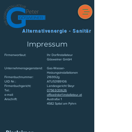
Alternativenergie - Sanitär
Impressum
Firmenwortlaut:
Ihr Dorfinstallateur
Gösweiner GmbH
Unternehmensgegenstand:
Gas-Wasser-
Heizungsinstallationen
Firmenbuchnummer:​
216992g
UID Nr.:
ATU53189106
Firmenbuchgericht: ​
Landesgericht Steyr
Tel.: ​
07563/20626
e-mail: ​
office@dorf-installateur.at
Anschrift:​​​
Austraße 1
4582 Spital am Pyhrn